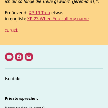
ich dir so lange die Treue gewahrt. (Jeremia 31,1)
Ergänzend:
XP 19 Treu
etwas
in english:
XP 23 When You call my name
zurück
Youtube
Facebook
E-
Kanal
Mail
Pater
Kontakt
Adrian
Priestersprecher:
Pater Adrian Kunert SJ