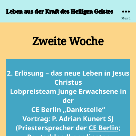
Leben aus der Kraft des Heiligen Geistes
Menü
Zweite Woche
2. Erlösung – das neue Leben in Jesus
Christus
Lobpreisteam Junge Erwachsene in
der
CE Berlin „Dankstelle“
Vortrag: P. Adrian Kunert SJ
(Priestersprecher der
CE Berlin
;