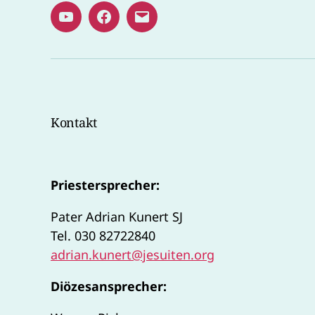
Youtube
Facebook
E-
Kanal
Mail
Pater
Adrian
Kontakt
Priestersprecher:
Pater Adrian Kunert SJ
Tel. 030 82722840
adrian.kunert@jesuiten.org
Diözesansprecher: