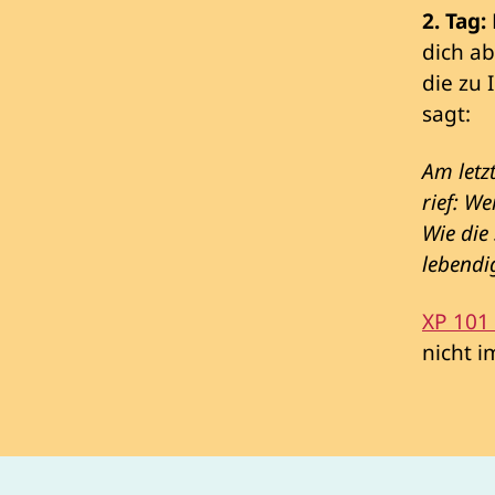
2. Tag:
dich a
die zu
sagt:
Am letzt
rief: W
Wie die
lebendi
XP 101
nicht 