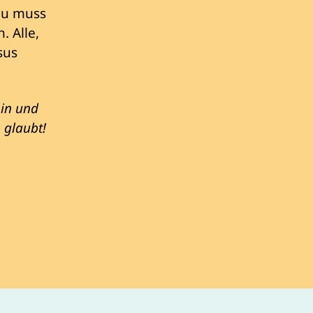
Du muss
 Alle,
esus
hin und
 glaubt!